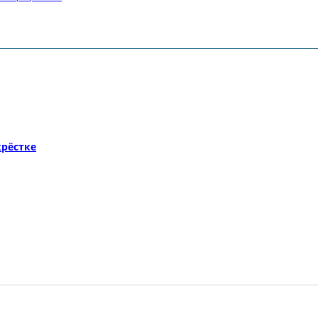
рёстке