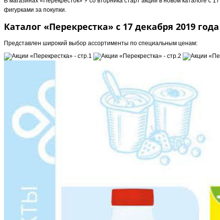
В магазинах «Перекресток» ⚡️ со вторника старт акций в новом каталоге с
фигурками за покупки.
Каталог «Перекрестка» с 17 декабря 2019 года
Представлен широкий выбор ассортименты по специальным ценам: