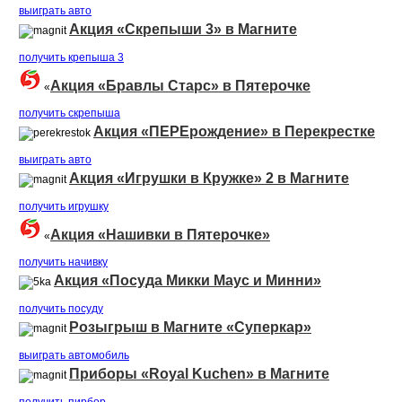
выиграть авто
Акция «Скрепыши 3» в Магните
получить крепыша 3
Акция «Бравлы Старс» в Пятерочке
«
получить скрепыша
Акция «ПЕРЕрождение» в Перекрестке
выиграть авто
Акция «Игрушки в Кружке» 2 в Магните
получить игрушку
Акция «Нашивки в Пятерочке»
«
получить начивку
Акция «Посуда Микки Маус и Минни»
получить посуду
Розыгрыш в Магните «Суперкар»
выиграть автомобиль
Приборы «Royal Kuchen» в Магните