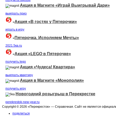
получить пирбор
Акция в Магните «Играй Выигрывай Дари»
выиграть приз
Акция «В гостях у Пятерочки»
«
играть в игру
Пятерочка. Исполняем Мечты»
«
2021.5ка.ru
Акция «LEGO в Пятерочке»
«
получить lego
Акция «Чудеса! Квартира»
выиграть квартиру
Акция в Магните «Монополия»
получить игру
Новогодний розыгрыш в Перекрестке
perekrestok-new-year.ru
Copyright © 2026 «Перекресток» — Справочная. Сайт не является официал
поделиться