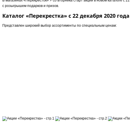
В магазинах «Перекресток» ⚡️ со вторника старт акций в новом каталоге с 2
c розыгрышем подарков и призов.
Каталог «Перекрестка» с 22 декабря 2020 года
Представлен широкий выбор ассортименты по специальным ценам: