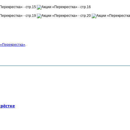
 «Перекрестка»
.
рёстке