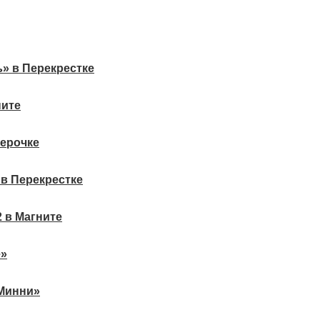
 в Перекрестке
ните
терочке
в Перекрестке
2 в Магните
е»
 Минни»