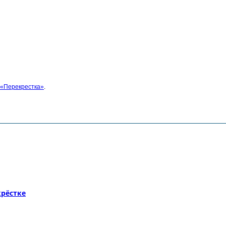
 «Перекрестка»
.
рёстке