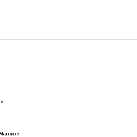
ке
Магните