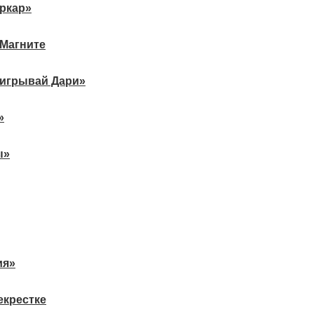
ркар»
 Магните
ыигрывай Дари»
»
ы»
ия»
екрестке