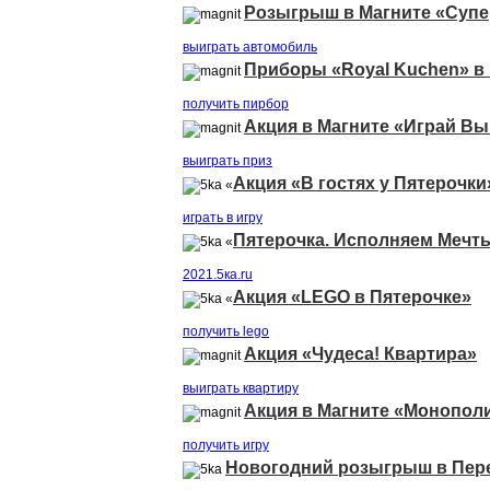
Розыгрыш в Магните «Супе
выиграть автомобиль
Приборы «Royal Kuchen» в
получить пирбор
Акция в Магните «Играй В
выиграть приз
Акция «В гостях у Пятерочки
«
играть в игру
Пятерочка. Исполняем Мечт
«
2021.5ка.ru
Акция «LEGO в Пятерочке»
«
получить lego
Акция «Чудеса! Квартира»
выиграть квартиру
Акция в Магните «Монопол
получить игру
Новогодний розыгрыш в Пер