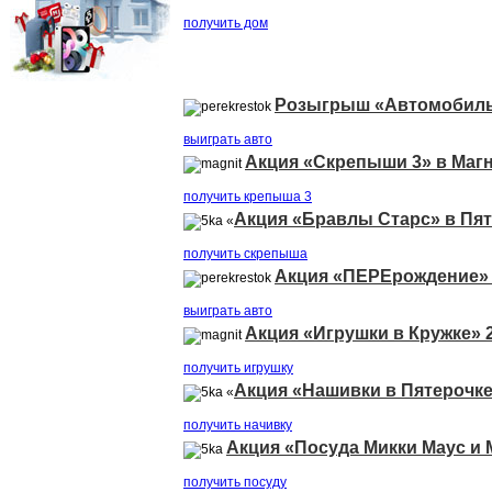
получить дом
Розыгрыш «Автомобиль»
выиграть авто
Акция «Скрепыши 3» в Маг
получить крепыша 3
Акция «Бравлы Старс» в Пя
«
получить скрепыша
Акция «ПЕРЕрождение» 
выиграть авто
Акция «Игрушки в Кружке» 
получить игрушку
Акция «Нашивки в Пятерочк
«
получить начивку
Акция «Посуда Микки Маус и
получить посуду