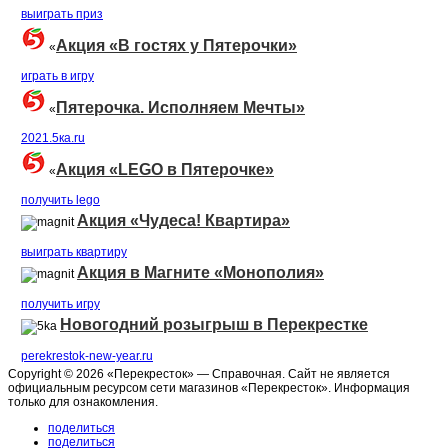
выиграть приз
Акция «В гостях у Пятерочки»
«
играть в игру
Пятерочка. Исполняем Мечты»
«
2021.5ка.ru
Акция «LEGO в Пятерочке»
«
получить lego
Акция «Чудеса! Квартира»
выиграть квартиру
Акция в Магните «Монополия»
получить игру
Новогодний розыгрыш в Перекрестке
perekrestok-new-year.ru
Copyright © 2026 «Перекресток» — Справочная. Сайт не является
официальным ресурсом сети магазинов «Перекресток». Информация
только для ознакомления.
поделиться
поделиться