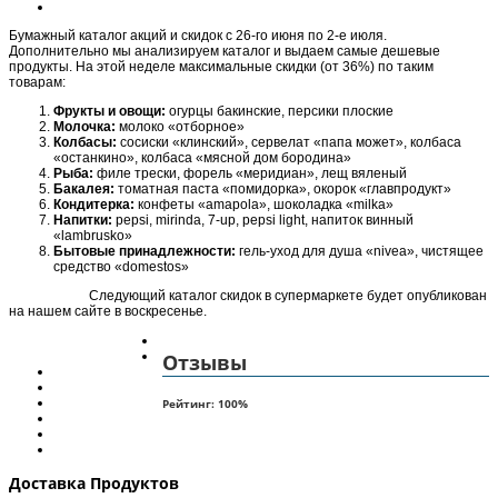
Бумажный каталог акций и скидок с 26-го июня по 2-е июля.
Дополнительно мы анализируем каталог и выдаем самые дешевые
продукты. На этой неделе максимальные скидки (от 36%) по таким
товарам:
Фрукты и овощи:
огурцы бакинские, персики плоские
Молочка:
молоко «отборное»
Колбасы:
сосиски «клинский», сервелат «папа может», колбаса
«останкино», колбаса «мясной дом бородина»
Рыба:
филе трески, форель «меридиан», лещ вяленый
Бакалея:
томатная паста «помидорка», окорок «главпродукт»
Кондитерка:
конфеты «amapola», шоколадка «milka»
Напитки:
pepsi, mirinda, 7-up, pepsi light, напиток винный
«lambrusko»
Бытовые принадлежности:
гель-уход для душа «nivea», чистящее
средство «domestos»
Следующий каталог скидок в супермаркете будет опубликован
на нашем сайте в воскресенье.
Отзывы
Рейтинг:
100
%
Доставка Продуктов