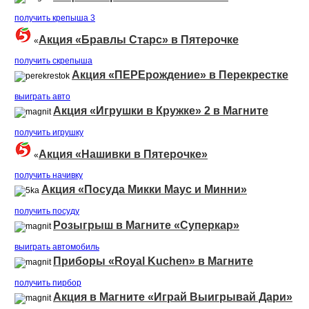
получить крепыша 3
Акция «Бравлы Старс» в Пятерочке
«
получить скрепыша
Акция «ПЕРЕрождение» в Перекрестке
выиграть авто
Акция «Игрушки в Кружке» 2 в Магните
получить игрушку
Акция «Нашивки в Пятерочке»
«
получить начивку
Акция «Посуда Микки Маус и Минни»
получить посуду
Розыгрыш в Магните «Суперкар»
выиграть автомобиль
Приборы «Royal Kuchen» в Магните
получить пирбор
Акция в Магните «Играй Выигрывай Дари»