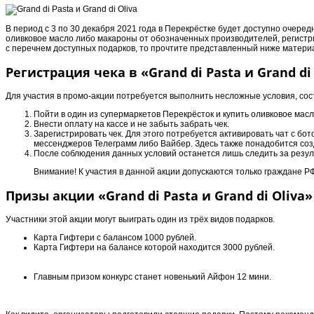
В период с 3 по 30 декабря 2021 года в Перекрёстке будет доступно очеред
оливковое масло либо макароны от обозначенных производителей, регистри
с перечнем доступных подарков, то прочтите представленный ниже матери
Регистрация чека в «Grand di Pasta и Grand di
Для участия в промо-акции потребуется выполнить несложные условия, сос
Пойти в один из супермаркетов Перекрёсток и купить оливковое масл
Внести оплату на кассе и не забыть забрать чек.
Зарегистрировать чек. Для этого потребуется активировать чат с б
мессенджеров Телеграмм либо Вайбер. Здесь также понадобится созда
После соблюдения данных условий останется лишь следить за резул
Внимание! К участия в данной акции допускаются только граждане 
Призы акции «Grand di Pasta и Grand di Oliva
Участники этой акции могут выиграть один из трёх видов подарков.
Карта Гифтери с балансом 1000 рублей.
Карта Гифтери на балансе которой находится 3000 рублей.
Главным призом конкурс станет новенький Айфон 12 мини.