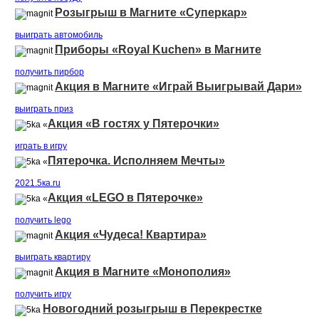
Розыгрыш в Магните «Суперкар»
выиграть автомобиль
Приборы «Royal Kuchen» в Магните
получить пирбор
Акция в Магните «Играй Выигрывай Дари»
выиграть приз
Акция «В гостях у Пятерочки»
«
играть в игру
Пятерочка. Исполняем Мечты»
«
2021.5ка.ru
Акция «LEGO в Пятерочке»
«
получить lego
Акция «Чудеса! Квартира»
выиграть квартиру
Акция в Магните «Монополия»
получить игру
Новогодний розыгрыш в Перекрестке