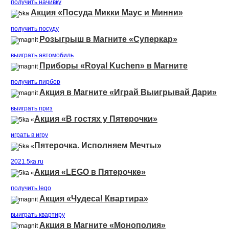
получить начивку
Акция «Посуда Микки Маус и Минни»
получить посуду
Розыгрыш в Магните «Суперкар»
выиграть автомобиль
Приборы «Royal Kuchen» в Магните
получить пирбор
Акция в Магните «Играй Выигрывай Дари»
выиграть приз
Акция «В гостях у Пятерочки»
«
играть в игру
Пятерочка. Исполняем Мечты»
«
2021.5ка.ru
Акция «LEGO в Пятерочке»
«
получить lego
Акция «Чудеса! Квартира»
выиграть квартиру
Акция в Магните «Монополия»