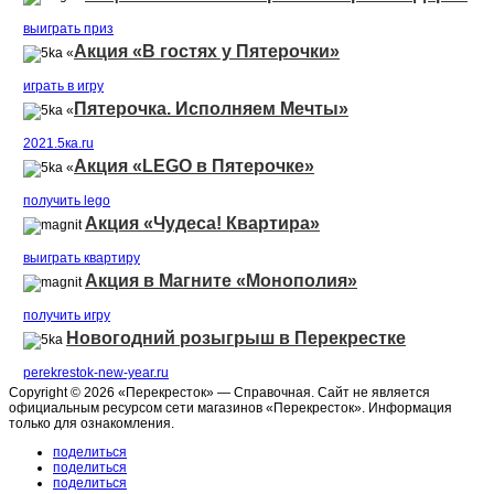
выиграть приз
Акция «В гостях у Пятерочки»
«
играть в игру
Пятерочка. Исполняем Мечты»
«
2021.5ка.ru
Акция «LEGO в Пятерочке»
«
получить lego
Акция «Чудеса! Квартира»
выиграть квартиру
Акция в Магните «Монополия»
получить игру
Новогодний розыгрыш в Перекрестке
perekrestok-new-year.ru
Copyright © 2026 «Перекресток» — Справочная. Сайт не является
официальным ресурсом сети магазинов «Перекресток». Информация
только для ознакомления.
поделиться
поделиться
поделиться