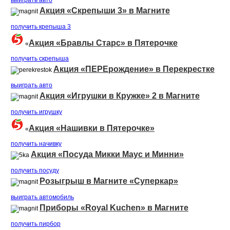
выиграть авто
Акция «Скрепыши 3» в Магните
получить крепыша 3
Акция «Бравлы Старс» в Пятерочке
«
получить скрепыша
Акция «ПЕРЕрождение» в Перекрестке
выиграть авто
Акция «Игрушки в Кружке» 2 в Магните
получить игрушку
Акция «Нашивки в Пятерочке»
«
получить начивку
Акция «Посуда Микки Маус и Минни»
получить посуду
Розыгрыш в Магните «Суперкар»
выиграть автомобиль
Приборы «Royal Kuchen» в Магните
получить пирбор