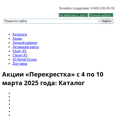
Телефон поддержки: 8-800-200-95-55
Активировать карту
Личный кабинет
Каталоги
Акции
Личный кабинет
Активация карты
Study X5
Clever X5
X5 Retail Group
Доставка
Акции «Перекрестка» с 4 по 10
марта 2025 года: Каталог