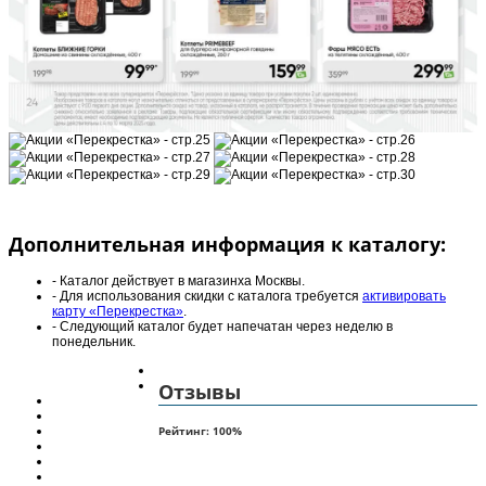
Дополнительная информация к каталогу:
- Каталог действует в магазинха Москвы.
- Для использования скидки с каталога требуется
активировать
карту «Перекрестка»
.
- Следующий каталог будет напечатан через неделю в
понедельник.
Отзывы
Рейтинг:
100
%