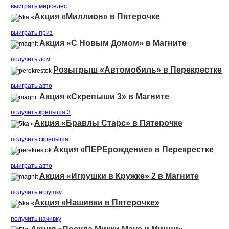
выиграть мерседеc
Акция «Миллион» в Пятерочке
«
выиграть приз
Акция «С Новым Домом» в Магните
получить дом
Розыгрыш «Автомобиль» в Перекрестке
выиграть авто
Акция «Скрепыши 3» в Магните
получить крепыша 3
Акция «Бравлы Старс» в Пятерочке
«
получить скрепыша
Акция «ПЕРЕрождение» в Перекрестке
выиграть авто
Акция «Игрушки в Кружке» 2 в Магните
получить игрушку
Акция «Нашивки в Пятерочке»
«
получить начивку