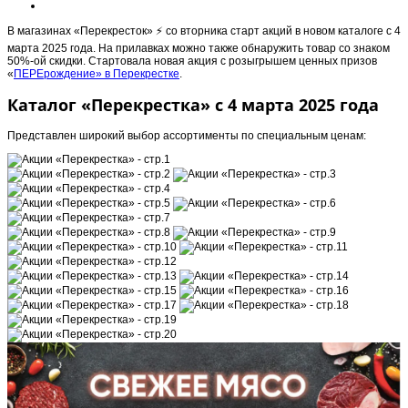
В магазинах «Перекресток» ⚡️ со вторника старт акций в новом каталоге с 4
марта 2025 года. На прилавках можно также обнаружить товар со знаком
50%-ой скидки. Стартовала новая акция с розыгрышем ценных призов
«
ПЕРЕрождение» в Перекрестке
.
Каталог «Перекрестка» с 4 марта 2025 года
Представлен широкий выбор ассортименты по специальным ценам: