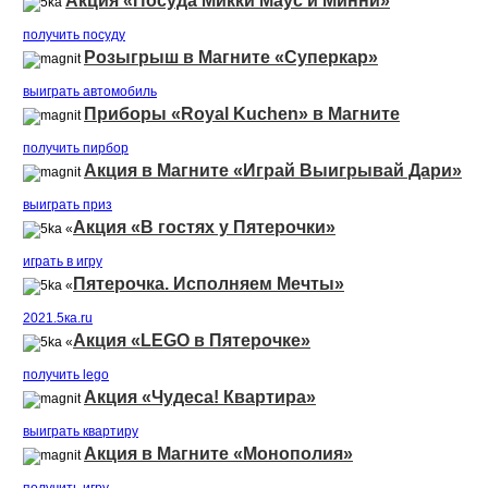
Акция «Посуда Микки Маус и Минни»
получить посуду
Розыгрыш в Магните «Суперкар»
выиграть автомобиль
Приборы «Royal Kuchen» в Магните
получить пирбор
Акция в Магните «Играй Выигрывай Дари»
выиграть приз
Акция «В гостях у Пятерочки»
«
играть в игру
Пятерочка. Исполняем Мечты»
«
2021.5ка.ru
Акция «LEGO в Пятерочке»
«
получить lego
Акция «Чудеса! Квартира»
выиграть квартиру
Акция в Магните «Монополия»