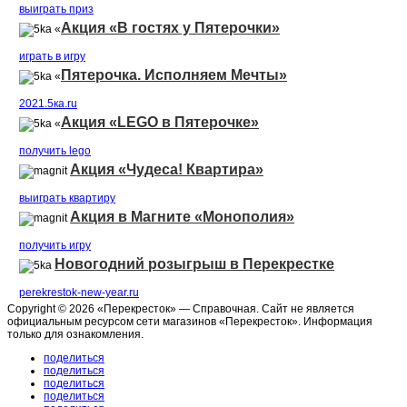
выиграть приз
Акция «В гостях у Пятерочки»
«
играть в игру
Пятерочка. Исполняем Мечты»
«
2021.5ка.ru
Акция «LEGO в Пятерочке»
«
получить lego
Акция «Чудеса! Квартира»
выиграть квартиру
Акция в Магните «Монополия»
получить игру
Новогодний розыгрыш в Перекрестке
perekrestok-new-year.ru
Copyright © 2026 «Перекресток» — Справочная. Сайт не является
официальным ресурсом сети магазинов «Перекресток». Информация
только для ознакомления.
поделиться
поделиться
поделиться
поделиться