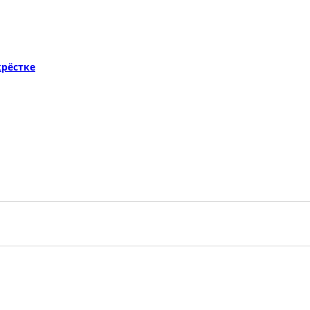
рёстке