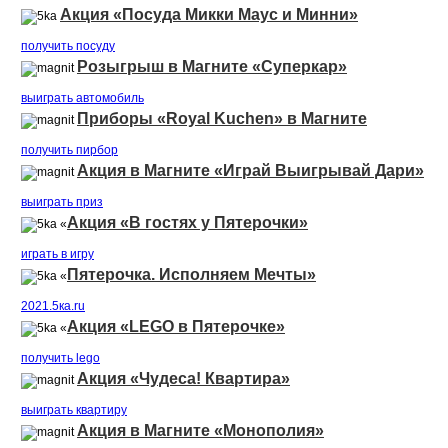
Акция «Посуда Микки Маус и Минни»
получить посуду
Розыгрыш в Магните «Суперкар»
выиграть автомобиль
Приборы «Royal Kuchen» в Магните
получить пирбор
Акция в Магните «Играй Выигрывай Дари»
выиграть приз
Акция «В гостях у Пятерочки»
«
играть в игру
Пятерочка. Исполняем Мечты»
«
2021.5ка.ru
Акция «LEGO в Пятерочке»
«
получить lego
Акция «Чудеса! Квартира»
выиграть квартиру
Акция в Магните «Монополия»