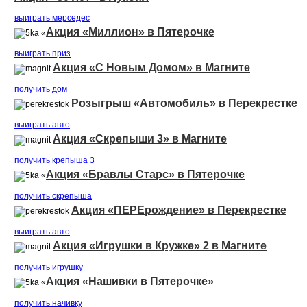
выиграть мерседеc
Акция «Миллион» в Пятерочке
«
выиграть приз
Акция «С Новым Домом» в Магните
получить дом
Розыгрыш «Автомобиль» в Перекрестке
выиграть авто
Акция «Скрепыши 3» в Магните
получить крепыша 3
Акция «Бравлы Старс» в Пятерочке
«
получить скрепыша
Акция «ПЕРЕрождение» в Перекрестке
выиграть авто
Акция «Игрушки в Кружке» 2 в Магните
получить игрушку
Акция «Нашивки в Пятерочке»
«
получить начивку