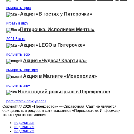
выиграть приз
Акция «В гостях у Пятерочки»
«
играть в игру
Пятерочка. Исполняем Мечты»
«
2021.5ка.ru
Акция «LEGO в Пятерочке»
«
получить lego
Акция «Чудеса! Квартира»
выиграть квартиру
Акция в Магните «Монополия»
получить игру
Новогодний розыгрыш в Перекрестке
perekrestok-new-year.ru
Copyright © 2026 «Перекресток» — Справочная. Сайт не является
официальным ресурсом сети магазинов «Перекресток». Информация
только для ознакомления.
поделиться
поделиться
поделиться